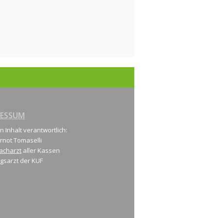
RESSUM
n Inhalt verantwortlich:
rnot Tomaselli
acharzt
aller Kassen
gsarzt der KUF